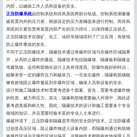
内部，以确保工作人员和设备的安全。
正压防爆系统
由控制系统和排风系统两部分组成。控制系统测量爆
破装置内外的压力差，根据设定的压力差阈值来进行控制。而排风
系统则主要负责将装置内部产生的压力排出，以保持微正压状态。
正压防爆技术在煤矿、化工、油田等领域得到了广泛应用，有效地
防止爆炸事故的发生。
不同于正压防爆技术，隔爆技术通过将爆炸区域与非爆炸区域隔离
开，从而防止爆炸的蔓延。隔爆技术包括隔爆墙、隔爆板和隔爆盒
等建筑物。这些构筑物在设计上具有强度高、防爆性能好的特点，
能够承受一定的爆炸压力和破坏力。一旦发生爆炸，隔爆构筑物能
够有效地阻止爆炸蔓延到非爆炸区域，确保人员和设备的安全。
设计和施工隔爆技术时需要考虑多个因素。首先，需要考虑爆炸物
的性质、威力和压力。其次，隔爆构筑物需要融入环境中，因此还
要考虑美观和耐久性。因此，隔爆技术的设计和施工需要多个专业
领域的知识，并且需要经验丰富的专业人士来进行。
爆破环境下，正压防爆和隔爆是常用的安全防护技术。正压防爆通
过创造高压区域，阻止爆炸物进入设备内部，而隔爆则通过构筑物
将爆炸区域与非爆炸区域分隔开。这两种技术都能有效地保障人员